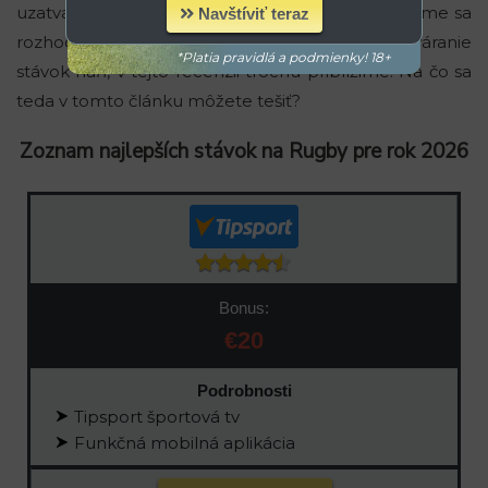
uzatváraní stávok na tento šport a práve preto sme sa
Navštíviť teraz
rozhodli, že si
rugby
a to, čo vám prináša uzatváranie
*Platia pravidlá a podmienky! 18+
stávok naň, v tejto recenzii trochu priblížime. Na čo sa
teda v tomto článku môžete tešiť?
Zoznam najlepších stávok na Rugby pre rok 2026
Bonus:
€20
Podrobnosti
Tipsport športová tv
Funkčná mobilná aplikácia