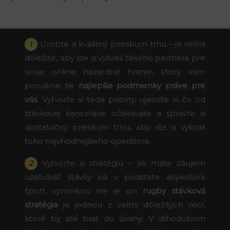
Urobte si kvalitný prieskum trhu – je veľmi
1
dôležité, aby ste si vybrali takého partnera pre
svoje online hazardné hranie, ktorý vám
ponúkne tie
najlepšie podmienky práve pre
vás
. Vytvorte si teda priority, ujasnite si, čo od
stávkovej kancelárie očakávate a spravte si
dostatočný prieskum trhu, aby ste si vybrali
toho najvhodnejšieho operátora.
Vytvorte si stratégiu – ak máte záujem
2
uzatvárať stávky na v podstate akýkoľvek
šport, výnimkou nie je ani
rugby stávková
stratégia
je jednou z veľmi dôležitých vecí,
ktoré by ste brať do úvahy. V dlhodobom