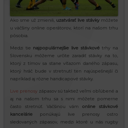
Ako sme už zmienili,
uzatvárať live stávky
môžete
u väčšiny online operátorov, ktorí na našom trhu
pôsobia.
Medzi tie
najpopulárnejšie live stávkové
trhy na
Slovensku môžeme určite zaradiť stávky na to,
ktorý z tímov sa stane víťazom daného zápasu,
ktorý hráč bude v stretnutí ten najúspešnejší či
napríklad aj rôzne handicapové stávky.
Live prenosy
zápasov sú taktiež veľmi obľúbené a
aj na našom trhu sa s nimi môžete pomerne
často stretnúť. Väčšinou vám
online stávkové
kancelárie
ponúkajú live prenosy ostro
sledovaných zápasov, medzi ktoré u nás rugby