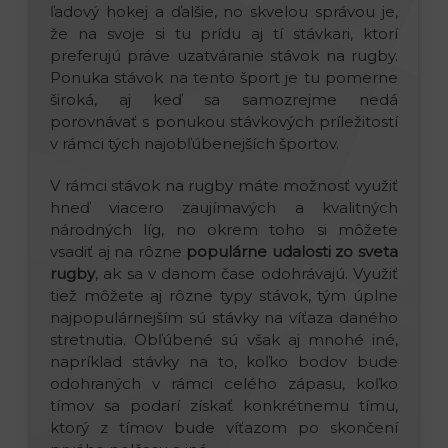
ľadový hokej a ďalšie, no skvelou správou je,
že na svoje si tu prídu aj tí stávkari, ktorí
preferujú práve uzatváranie stávok na rugby.
Ponuka stávok na tento šport je tu pomerne
široká, aj keď sa samozrejme nedá
porovnávať s ponukou stávkových príležitostí
v rámci tých najobľúbenejších športov.
V rámci stávok na rugby máte možnosť využiť
hneď viacero zaujímavých a kvalitných
národných líg, no okrem toho si môžete
vsadiť aj na rôzne
populárne udalosti zo sveta
rugby
, ak sa v danom čase odohrávajú. Využiť
tiež môžete aj rôzne typy stávok, tým úplne
najpopulárnejším sú stávky na víťaza daného
stretnutia. Obľúbené sú však aj mnohé iné,
napríklad stávky na to, koľko bodov bude
odohraných v rámci celého zápasu, koľko
tímov sa podarí získať konkrétnemu tímu,
ktorý z tímov bude víťazom po skončení