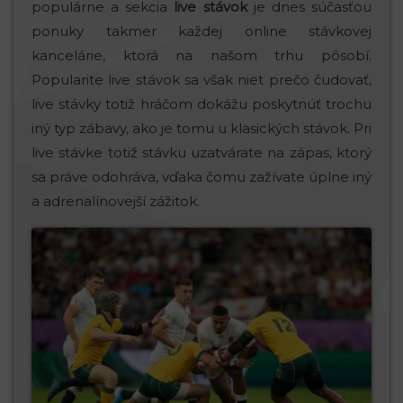
populárne a sekcia
live stávok
je dnes súčasťou
ponuky takmer každej online stávkovej
kancelárie, ktorá na našom trhu pôsobí.
Popularite live stávok sa však niet prečo čudovať,
live stávky totiž hráčom dokážu poskytnúť trochu
iný typ zábavy, ako je tomu u klasických stávok. Pri
live stávke totiž stávku uzatvárate na zápas, ktorý
sa práve odohráva, vďaka čomu zažívate úplne iný
a adrenalínovejší zážitok.