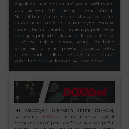
napríklad tu nájdete austrálsku najvyššiu súťaž
pod názvom NRL, no aj mnoho ďalších.
Najobľúbenejšia je medzi stávkarmi určite
stávka na to, ktorý zo zúčastnených tímov sa
stane víťazom daného zápasu, populárne sú
však aj napríklad stávky na to, ktorý hráč získa
v zápase najviac bodov, ktorý tím bude
úspešnejší v rámci prvého polčasu, koľko
bodov bude celkovo získaných v zápase,
koľko bodov získa konkrétny tím a ďalšie.
Na webových stránkach online stávkovej
kancelárie
DOXXbet
máte možnosť využiť
pomerne širokú ponuku. To sa týka ako počtu