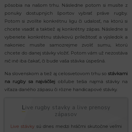
pôsobia na našom trhu. Následne potom si musíte z
ponuky dostupných športov vybrať práve rugby.
Potom si zvolíte konkrétnu ligu či udalosť, na ktorú si
chcete vsadiť a taktiež aj konkrétny zápas. Následne si
vyberiete konkrétnu stávkovú príležitosť a výsledok a
nakoniec musíte samozrejme zvoliť sumu, ktorú
chcete do danej stávky vložiť. Potom vám už nezostáva
nič iné iba čakať, či bude vaša stávka úspešná.
Na slovenskom a tiež aj celosvetovom trhu so
stávkami
na rugby sa najväčšej
obľube tešia najmä stávky na
víťaza daného zápasu či rôzne handicapové stávky.
Live rugby stavky a live prenosy
zápasov
Live stávky
sú dnes medzi hráčmi skutočne veľmi