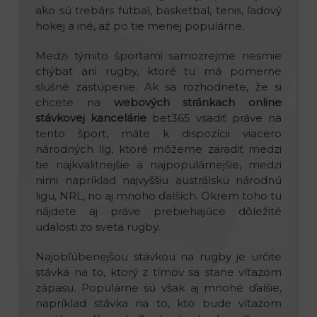
ako sú trebárs futbal, basketbal, tenis, ľadový
hokej a iné, až po tie menej populárne.
Medzi týmito športami samozrejme nesmie
chýbať ani rugby, ktoré tu má pomerne
slušné zastúpenie. Ak sa rozhodnete, že si
chcete na
webových stránkach online
stávkovej kancelárie
bet365 vsadiť práve na
tento šport, máte k dispozícii viacero
národných líg, ktoré môžeme zaradiť medzi
tie najkvalitnejšie a najpopulárnejšie, medzi
nimi napríklad najvyššiu austrálsku národnú
ligu, NRL, no aj mnoho ďalších. Okrem toho tu
nájdete aj práve prebiehajúce dôležité
udalosti zo sveta rugby.
Najobľúbenejšou stávkou na rugby je určite
stávka na to, ktorý z tímov sa stane víťazom
zápasu. Populárne sú však aj mnohé ďalšie,
napríklad stávka na to, kto bude víťazom