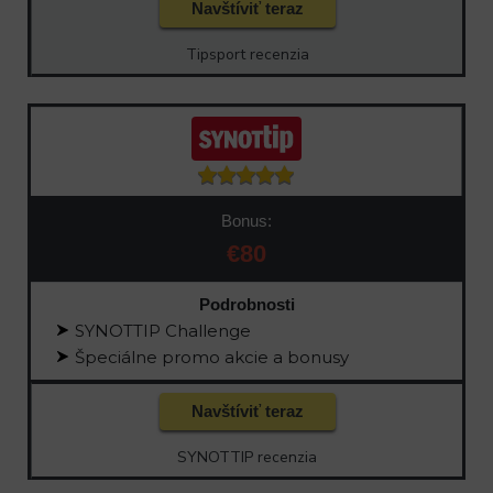
Navštíviť teraz
Tipsport recenzia
Bonus:
€80
Podrobnosti
SYNOTTIP Challenge
Špeciálne promo akcie a bonusy
Navštíviť teraz
SYNOTTIP recenzia