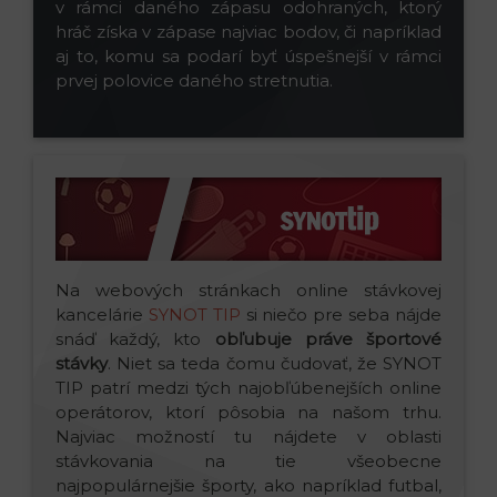
v rámci daného zápasu odohraných, ktorý
hráč získa v zápase najviac bodov, či napríklad
aj to, komu sa podarí byť úspešnejší v rámci
prvej polovice daného stretnutia.
Na webových stránkach online stávkovej
kancelárie
SYNOT TIP
si niečo pre seba nájde
snáď každý, kto
obľubuje práve športové
stávky
. Niet sa teda čomu čudovať, že SYNOT
TIP patrí medzi tých najobľúbenejších online
operátorov, ktorí pôsobia na našom trhu.
Najviac možností tu nájdete v oblasti
stávkovania na tie všeobecne
najpopulárnejšie športy, ako napríklad futbal,