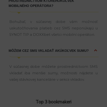
PROSTREDNÍCTVOM KTORÉHOKOĽVEK
MOBILNÉHO OPERÁTORA?
Bohužiaľ, v súčasnej dobe vám možnosť
uskutočňovania platieb cez SMS neponúkajú u
SYNOT TIP a DOXXbet všetci mobilní operátori.
MÔŽEM CEZ SMS VKLADAŤ AKÚKOĽVEK SUMU?
V súčasnej dobe môžete prostredníctvom SMS
vkladať iba menšie sumy, možnosti nájdete u
vašej stávkovej kancelárie v sekcii vkladov.
Top 3 bookmakeri