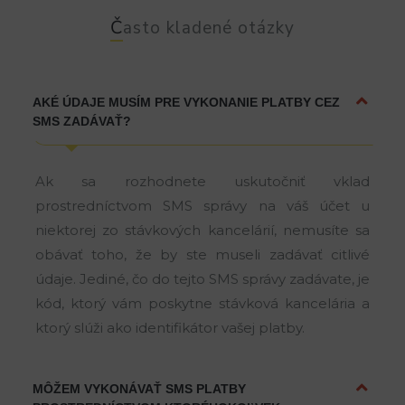
Často kladené otázky
AKÉ ÚDAJE MUSÍM PRE VYKONANIE PLATBY CEZ
SMS ZADÁVAŤ?
Ak sa rozhodnete uskutočniť vklad
prostredníctvom SMS správy na váš účet u
niektorej zo stávkových kancelárií, nemusíte sa
obávať toho, že by ste museli zadávať citlivé
údaje. Jediné, čo do tejto SMS správy zadávate, je
kód, ktorý vám poskytne stávková kancelária a
ktorý slúži ako identifikátor vašej platby.
MÔŽEM VYKONÁVAŤ SMS PLATBY