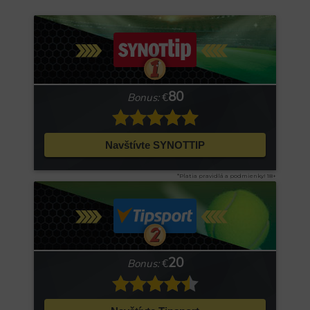
80
Bonus:
€
Navštívte SYNOTTIP
*Platia pravidlá a podmienky! 18+
20
Bonus:
€