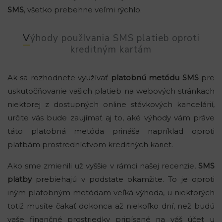
SMS
, všetko prebehne veľmi rýchlo.
Výhody používania SMS platieb oproti
kreditným kartám
Ak sa rozhodnete využívať
platobnú metódu SMS
pre
uskutočňovanie vašich platieb na webových stránkach
niektorej z dostupných online stávkových kancelárií,
určite vás bude zaujímať aj to, aké výhody vám práve
táto platobná metóda prináša napríklad oproti
platbám prostredníctvom kreditných kariet.
Ako sme zmienili už vyššie v rámci našej recenzie,
SMS
platby
prebiehajú v podstate okamžite. To je oproti
iným platobným metódam veľká výhoda, u niektorých
totiž musíte čakať dokonca až niekoľko dní, než budú
vaše finančné prostriedky pripísané na váš účet u