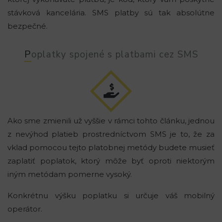
stávková kancelária. SMS platby sú tak absolútne
bezpečné.
Poplatky spojené s platbami cez SMS
Ako sme zmienili už vyššie v rámci tohto článku, jednou
z nevýhod platieb prostredníctvom SMS je to, že za
vklad pomocou tejto platobnej metódy budete musieť
zaplatiť poplatok, ktorý môže byť oproti niektorým
iným metódam pomerne vysoký.
Konkrétnu výšku poplatku si určuje váš mobilný
operátor.