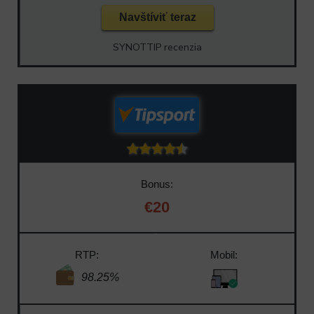
Navštíviť teraz
SYNOTTIP recenzia
Bonus:
€20
RTP:
Mobil:
98.25%