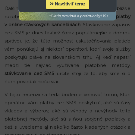
Navštíviť teraz
Ďalším z možných využití SMS platieb, ktoré si bližšie
rozoberieme práve v rámci našej recenzie, sú aj
*Platia pravidlá a podmienky! 18+
platby
v online stávkových kanceláriách
. Stavkovanie zapasov
cez SMS je dnes taktiež čoraz populárnejšie a dobrou
správou je, že túto možnosť uskutočňovania platieb
vám ponúkajú aj niektorí operátori, ktorí svoje služby
poskytujú práve na slovenskom trhu. Aj keď nepatrí
medzi tie najviac využívané platobné metódy,
stávkovanie cez SMS
určite stojí za to, aby sme si o
ňom povedali niečo viac.
V tejto recenzii sa teda budeme venovať tomu, ktorí
operátori vám platby cez SMS poskytujú, aké sú časy
vkladov a výberov, aké sú výhody a nevýhody tejto
platobnej metódy, aké sú s ňou spojené poplatky a
tiež si uvedieme aj niekoľko často kladených otázok a